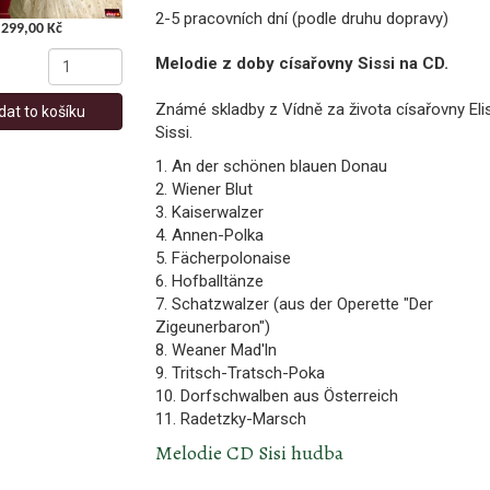
2-5 pracovních dní (podle druhu dopravy)
299,00 Kč
Melodie z doby císařovny Sissi na CD.
Známé skladby z Vídně za života císařovny Eli
dat to košíku
Sissi.
1. An der schönen blauen Donau
2. Wiener Blut
3. Kaiserwalzer
4. Annen-Polka
5. Fächerpolonaise
6. Hofballtänze
7. Schatzwalzer (aus der Operette "Der
Zigeunerbaron")
8. Weaner Mad'ln
9. Tritsch-Tratsch-Poka
10. Dorfschwalben aus Österreich
11. Radetzky-Marsch
Melodie CD Sisi hudba