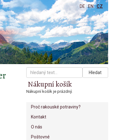
DE
EN
CZ
er
Hledat
Nákupní košík
Nákupní košík je prázdný.
Proč rakouské potraviny?
Kontakt
O nás
Poštovné