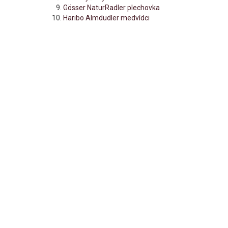
Gösser NaturRadler plechovka
Haribo Almdudler medvídci