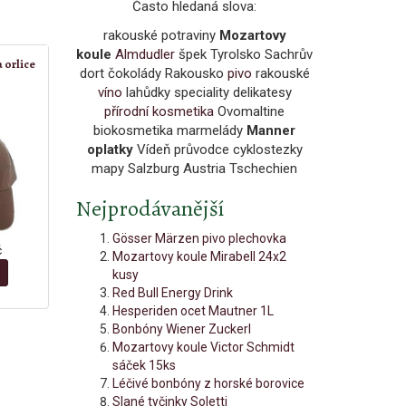
Často hledaná slova:
rakouské potraviny
Mozartovy
koule
Almdudler
špek Tyrolsko Sachrův
 orlice
dort čokolády Rakousko
pivo
rakouské
víno
lahůdky speciality delikatesy
přírodní kosmetika
Ovomaltine
biokosmetika marmelády
Manner
oplatky
Vídeň průvodce cyklostezky
mapy Salzburg Austria Tschechien
Nejprodávanější
Gösser Märzen pivo plechovka
č
Mozartovy koule Mirabell 24x2
kusy
Red Bull Energy Drink
Hesperiden ocet Mautner 1L
Bonbóny Wiener Zuckerl
Mozartovy koule Victor Schmidt
sáček 15ks
Léčivé bonbóny z horské borovice
Slané tyčinky Soletti