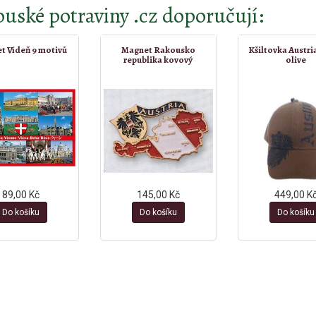
uské potraviny .cz doporučují:
t Vídeň 9 motivů
Magnet Rakousko
Kšiltovka Austria
republika kovový
olive
89,00 Kč
145,00 Kč
449,00 K
Do košíku
Do košíku
Do košíku