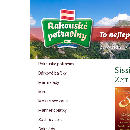
Rakouské potraviny
Siss
Dárkové balíčky
Zeit
Marmelády
Med
Mozartovy koule
Manner oplatky
Sachrův dort
Čokolády