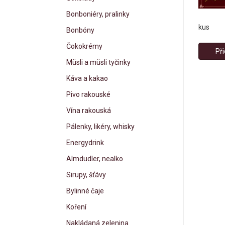
Bonboniéry, pralinky
kus
Bonbóny
Čokokrémy
Při
Müsli a müsli tyčinky
Káva a kakao
Pivo rakouské
Vína rakouská
Pálenky, likéry, whisky
Energydrink
Almdudler, nealko
Sirupy, šťávy
Bylinné čaje
Koření
Nakládaná zelenina