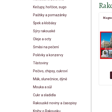
Rako
Kečupy, hořčice, sugo
Paštiky a pomazánky
Magne
Špek a klobásy
Sýry rakouské
Oleje a octy
Směsi na pečení
Polévky a konzervy
Těstoviny
Pečivo, chipsy, cukroví
Mák, slunečnice, dýně
Mouka a sůl
Cukr a sladidla
Rakouské noviny a časopisy
Knihy o Rakousku