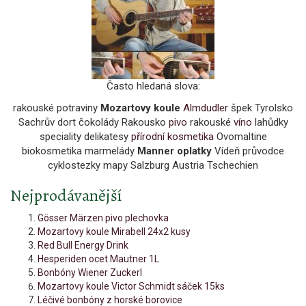
Často hledaná slova:
rakouské potraviny
Mozartovy koule
Almdudler
špek Tyrolsko
Sachrův dort čokolády Rakousko
pivo
rakouské
víno
lahůdky
speciality delikatesy
přírodní kosmetika
Ovomaltine
biokosmetika marmelády
Manner oplatky
Vídeň průvodce
cyklostezky mapy Salzburg Austria Tschechien
Nejprodávanější
Gösser Märzen pivo plechovka
Mozartovy koule Mirabell 24x2 kusy
Red Bull Energy Drink
Hesperiden ocet Mautner 1L
Bonbóny Wiener Zuckerl
Mozartovy koule Victor Schmidt sáček 15ks
Léčivé bonbóny z horské borovice