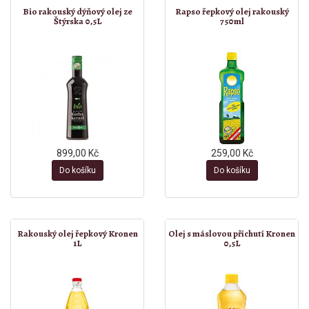
Bio rakouský dýňový olej ze
Rapso řepkový olej rakouský
Štýrska 0,5L
750ml
899,00 Kč
259,00 Kč
Do košíku
Do košíku
Rakouský olej řepkový Kronen
Olej s máslovou příchutí Kronen
1L
0,5L