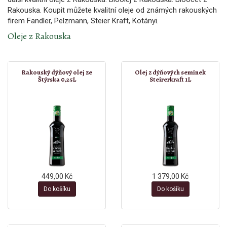
Rakouska. Koupit můžete kvalitní oleje od známých rakouských
firem Fandler, Pelzmann, Steier Kraft, Kotányi.
Oleje z Rakouska
Rakouský dýňový olej ze
Olej z dýňových semínek
Štýrska 0,25L
Steirerkraft 1L
449,00 Kč
1 379,00 Kč
Do košíku
Do košíku