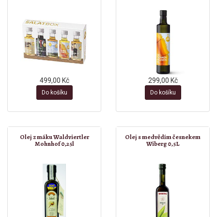
499,00 Kč
299,00 Kč
Do košíku
Do košíku
Olej z máku Waldviertler
Olej s medvědím česnekem
Mohnhof 0,25l
Wiberg 0,5L