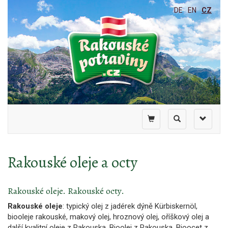
DE
EN
CZ
Toggle
Toggle
Toggle
shopping
search
navigati
cart
Rakouské oleje a octy
Rakouské oleje. Rakouské octy.
Rakouské oleje
: typický olej z jadérek dýně Kürbiskernöl,
biooleje rakouské, makový olej, hroznový olej, oříškový olej a
další kvalitní oleje z Rakouska. Bioolej z Rakouska. Bioocet z