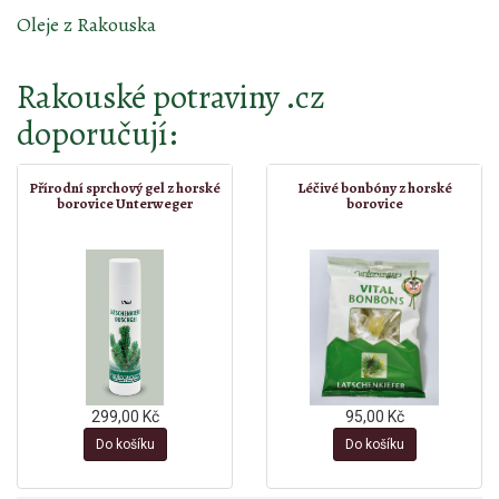
Oleje z Rakouska
Rakouské potraviny .cz
doporučují:
Přírodní sprchový gel z horské
Léčivé bonbóny z horské
borovice Unterweger
borovice
299,00 Kč
95,00 Kč
Do košíku
Do košíku