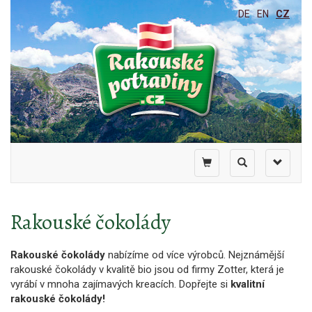
DE
EN
CZ
Toggle
Toggle
Toggle
shopping
search
navigati
cart
Rakouské čokolády
Rakouské čokolády
nabízíme od více výrobců. Nejznámější
rakouské čokolády v kvalitě bio jsou od firmy Zotter, která je
vyrábí v mnoha zajímavých kreacích. Dopřejte si
kvalitní
rakouské čokolády!