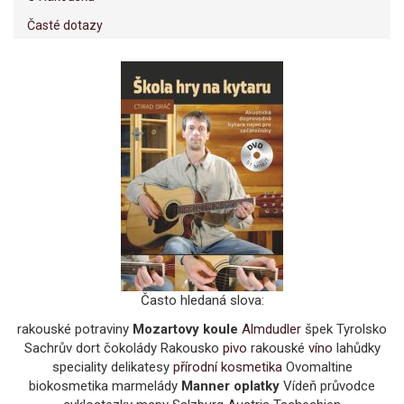
Časté dotazy
Často hledaná slova:
rakouské potraviny
Mozartovy koule
Almdudler
špek Tyrolsko
Sachrův dort čokolády Rakousko
pivo
rakouské
víno
lahůdky
speciality delikatesy
přírodní kosmetika
Ovomaltine
biokosmetika marmelády
Manner oplatky
Vídeň průvodce