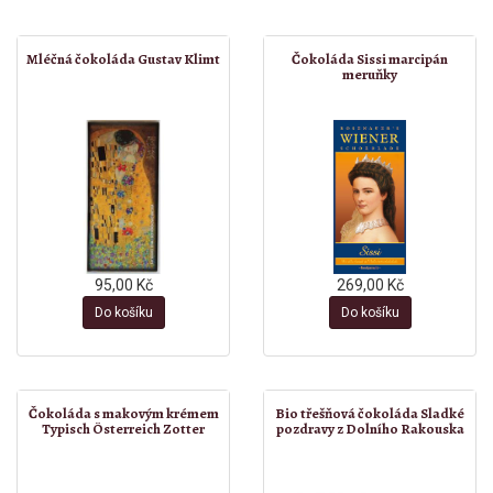
Mléčná čokoláda Gustav Klimt
Čokoláda Sissi marcipán
meruňky
95,00 Kč
269,00 Kč
Do košíku
Do košíku
Čokoláda s makovým krémem
Bio třešňová čokoláda Sladké
Typisch Österreich Zotter
pozdravy z Dolního Rakouska