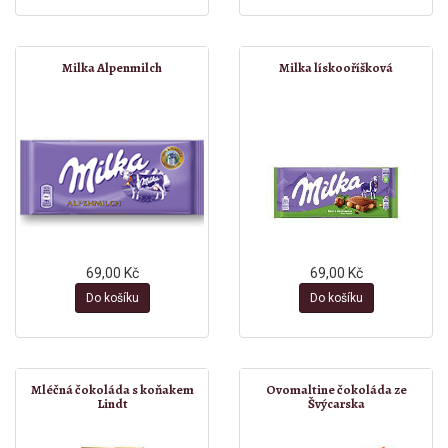
Milka Alpenmilch
Milka lískooříšková
69,00 Kč
69,00 Kč
Do košíku
Do košíku
Mléčná čokoláda s koňakem
Ovomaltine čokoláda ze
Lindt
Švýcarska