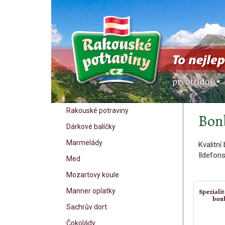
Rakouské potraviny
Bonb
Dárkové balíčky
Marmelády
Kvalitní
Ildefons
Med
Mozartovy koule
Manner oplatky
Speziali
bon
Sachrův dort
Čokolády