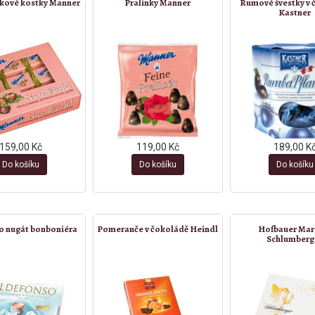
škové kostky Manner
Pralinky Manner
Rumové švestky v 
Kastner
159,00 Kč
119,00 Kč
189,00 K
Do košíku
Do košíku
Do košíku
o nugát bonboniéra
Pomeranče v čokoládě Heindl
Hofbauer Mar
Schlumberg