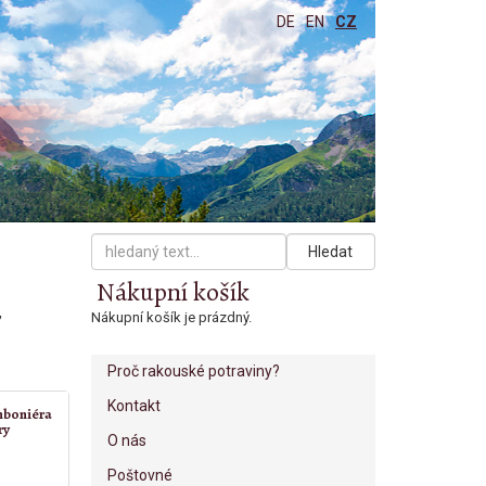
DE
EN
CZ
Hledat
Nákupní košík
,
Nákupní košík je prázdný.
Proč rakouské potraviny?
Kontakt
nboniéra
ry
O nás
Poštovné