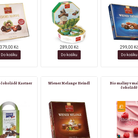
379,00 Kč
289,00 Kč
299,00 K
Do košíku
Do košíku
Do košíku
 čokoládě Kastner
Wiener Melange Heindl
Bio maliny v ma
čokoládě