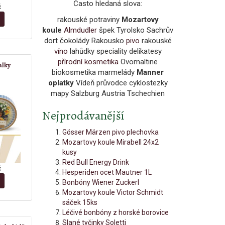
Často hledaná slova:
č
rakouské potraviny
Mozartovy
koule
Almdudler
špek Tyrolsko Sachrův
dort čokolády Rakousko
pivo
rakouské
víno
lahůdky speciality delikatesy
přírodní kosmetika
Ovomaltine
alky
biokosmetika marmelády
Manner
oplatky
Vídeň průvodce cyklostezky
mapy Salzburg Austria Tschechien
Nejprodávanější
Gösser Märzen pivo plechovka
Mozartovy koule Mirabell 24x2
kusy
Red Bull Energy Drink
č
Hesperiden ocet Mautner 1L
Bonbóny Wiener Zuckerl
Mozartovy koule Victor Schmidt
sáček 15ks
Léčivé bonbóny z horské borovice
Slané tyčinky Soletti