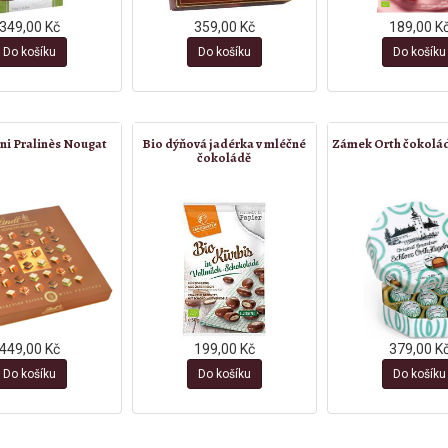
349,00 Kč
359,00 Kč
189,00 K
Do košíku
Do košíku
Do košíku
ni Pralinès Nougat
Bio dýňová jadérka v mléčné
Zámek Orth čokolá
čokoládě
449,00 Kč
199,00 Kč
379,00 K
Do košíku
Do košíku
Do košíku