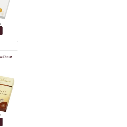
č
rwöhnte
č