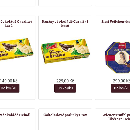
 čokoládě Casali 24
Banány v čokoládě Casali 48
Sissi Veilchen 7k
kusů
kusů
149,00 Kč
229,00 Kč
299,00 K
Do košíku
Do košíku
Do košíku
 v čokoládě Heindl
Čokoládové pralinky Graz
Wiener Trüffel p
likérové Hei