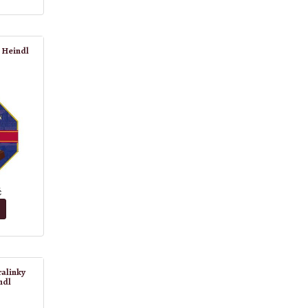
s Heindl
č
ralinky
ndl