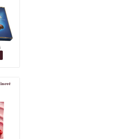
č
linové