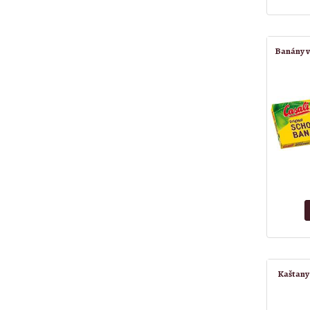
Banány v
Kaštany