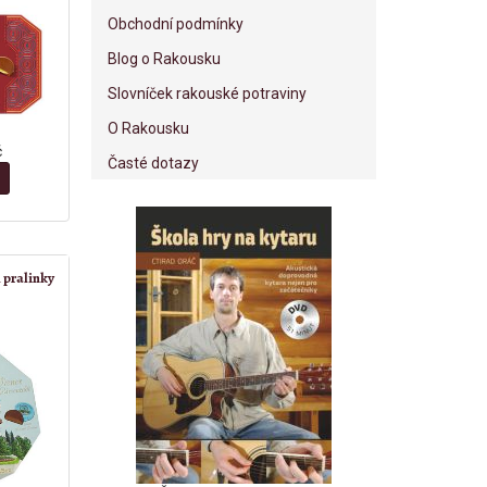
Obchodní podmínky
Blog o Rakousku
Slovníček rakouské potraviny
O Rakousku
č
Časté dotazy
 pralinky