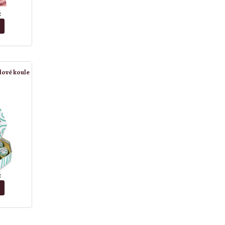
č
dové koule
č