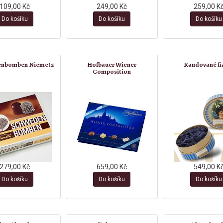
109,00 Kč
249,00 Kč
259,00 K
Do košíku
Do košíku
Do košíku
enbomben Niemetz
Hofbauer Wiener
Kandované fi
Composition
279,00 Kč
659,00 Kč
549,00 K
Do košíku
Do košíku
Do košíku