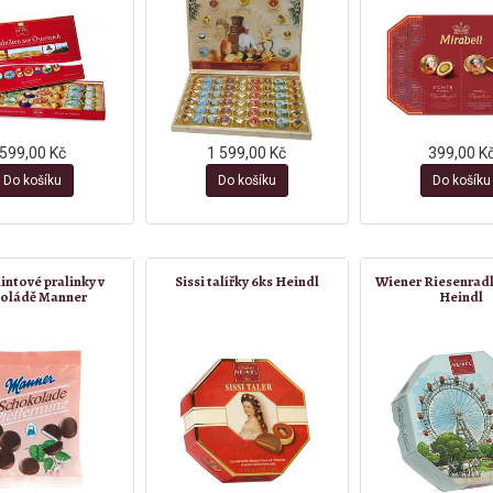
599,00 Kč
1 599,00 Kč
399,00 K
Do košíku
Do košíku
Do košíku
ntové pralinky v
Sissi talířky 6ks Heindl
Wiener Riesenradl
oládě Manner
Heindl