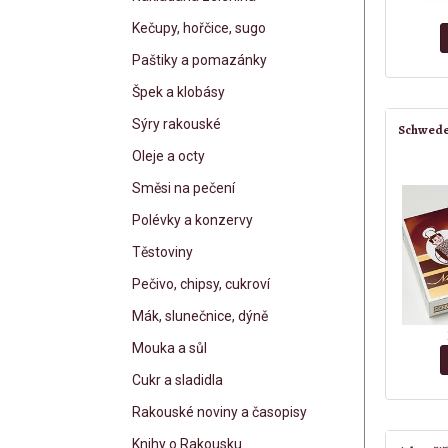
Kečupy, hořčice, sugo
Paštiky a pomazánky
Špek a klobásy
Sýry rakouské
Schwed
Oleje a octy
Směsi na pečení
Polévky a konzervy
Těstoviny
Pečivo, chipsy, cukroví
Mák, slunečnice, dýně
Mouka a sůl
Cukr a sladidla
Rakouské noviny a časopisy
Knihy o Rakousku