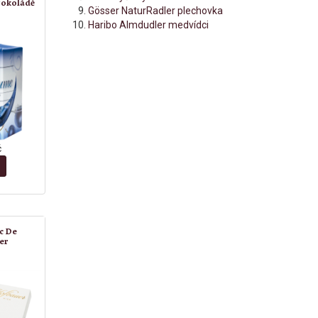
čokoládě
Gösser NaturRadler plechovka
Haribo Almdudler medvídci
č
c De
er