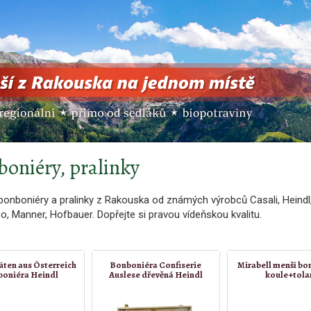
oniéry, pralinky
 bonboniéry a pralinky z Rakouska od známých výrobců Casali, Heindl
o, Manner, Hofbauer. Dopřejte si pravou vídeňskou kvalitu.
täten aus Österreich
Bonboniéra Confiserie
Mirabell menší bo
boniéra Heindl
Auslese dřevěná Heindl
koule+tola