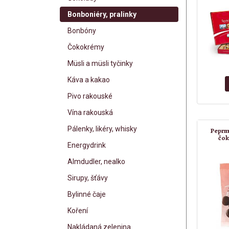
Bonboniéry, pralinky
Bonbóny
Čokokrémy
Müsli a müsli tyčinky
Káva a kakao
Pivo rakouské
Vína rakouská
Pálenky, likéry, whisky
Peprmi
čok
Energydrink
Almdudler, nealko
Sirupy, šťávy
Bylinné čaje
Koření
Nakládaná zelenina