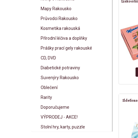
Lískooří
Mapy Rakousko
Průvodci Rakousko
Kosmetika rakouská
Přírodní léčiva a doplňky
Prášky prací gely rakouské
CD, DVD
Diabetické potraviny
Suvenýry Rakousko
Oblečení
Rarity
Ildefons
Doporučujeme
VÝPRODEJ - AKCE!
Stolní hry, karty, puzzle