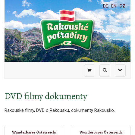
DE
EN
CZ
Toggle
Toggle
Toggle
shopping
search
navigati
cart
DVD filmy dokumenty
Rakouské filmy, DVD o Rakousku, dokumenty Rakousko.
Wunderbares Österreich:
Wunderbares Österreich: