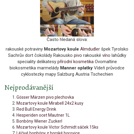
Často hledaná slova:
rakouské potraviny
Mozartovy koule
Almdudler
špek Tyrolsko
Sachrův dort čokolády Rakousko
pivo
rakouské
víno
lahůdky
speciality delikatesy
přírodní kosmetika
Ovomaltine
biokosmetika marmelády
Manner oplatky
Vídeň průvodce
cyklostezky mapy Salzburg Austria Tschechien
Nejprodávanější
Gösser Märzen pivo plechovka
Mozartovy koule Mirabell 24x2 kusy
Red Bull Energy Drink
Hesperiden ocet Mautner 1L
Bonbóny Wiener Zuckerl
Mozartovy koule Victor Schmidt sáček 15ks
Léčivé bonbóny z horské borovice