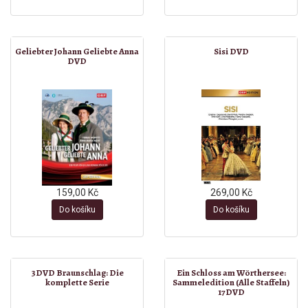
Geliebter Johann Geliebte Anna
Sisi DVD
DVD
159,00 Kč
269,00 Kč
Do košíku
Do košíku
3DVD Braunschlag: Die
Ein Schloss am Wörthersee:
komplette Serie
Sammeledition (Alle Staffeln)
17DVD