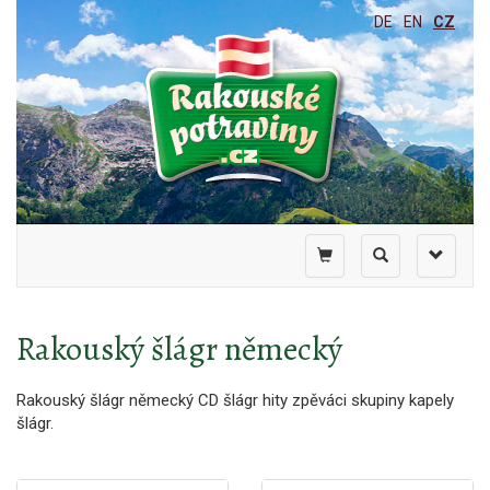
DE
EN
CZ
Toggle
Toggle
Toggle
shopping
search
navigati
cart
Rakouský šlágr německý
Rakouský šlágr německý CD šlágr hity zpěváci skupiny kapely
šlágr.