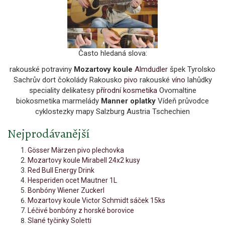
Často hledaná slova:
rakouské potraviny
Mozartovy koule
Almdudler
špek Tyrolsko
Sachrův dort čokolády Rakousko
pivo
rakouské
víno
lahůdky
speciality delikatesy
přírodní kosmetika
Ovomaltine
biokosmetika marmelády
Manner oplatky
Vídeň průvodce
cyklostezky mapy Salzburg Austria Tschechien
Nejprodávanější
Gösser Märzen pivo plechovka
Mozartovy koule Mirabell 24x2 kusy
Red Bull Energy Drink
Hesperiden ocet Mautner 1L
Bonbóny Wiener Zuckerl
Mozartovy koule Victor Schmidt sáček 15ks
Léčivé bonbóny z horské borovice
Slané tyčinky Soletti