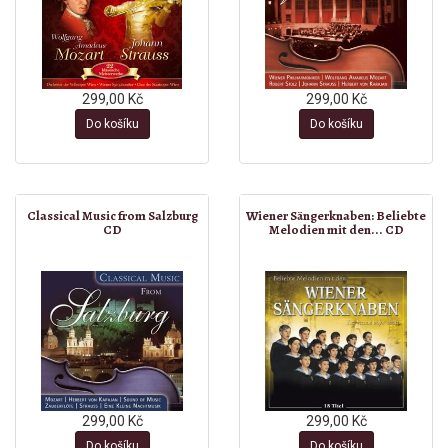
299,00 Kč
299,00 Kč
Do košíku
Do košíku
Classical Music from Salzburg
Wiener Sängerknaben: Beliebte
CD
Melodien mit den... CD
299,00 Kč
299,00 Kč
Do košíku
Do košíku