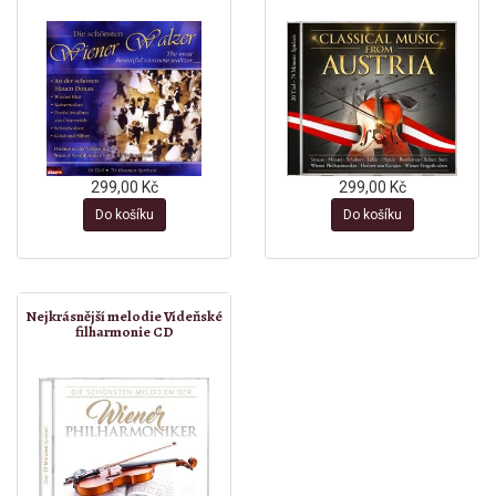
299,00 Kč
299,00 Kč
Do košíku
Do košíku
Nejkrásnější melodie Vídeňské
filharmonie CD