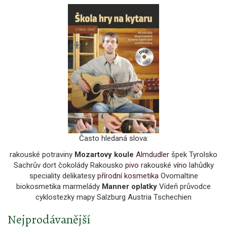
Často hledaná slova:
rakouské potraviny
Mozartovy koule
Almdudler
špek Tyrolsko
Sachrův dort čokolády Rakousko
pivo
rakouské
víno
lahůdky
speciality delikatesy
přírodní kosmetika
Ovomaltine
biokosmetika marmelády
Manner oplatky
Vídeň průvodce
cyklostezky mapy Salzburg Austria Tschechien
Nejprodávanější