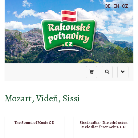
DE
EN
CZ
Toggle
Toggle
Toggle
shopping
search
navigati
cart
Mozart, Vídeň, Sissi
The Sound of Music CD
Sissi hudba - Die schönsten
Melodien ihrer Zeit 1. CD