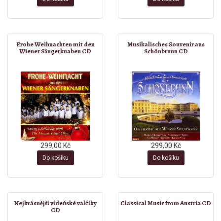
Frohe Weihnachten mit den
Musikalisches Souvenir aus
Wiener Sängerknaben CD
Schönbrunn CD
299,00 Kč
299,00 Kč
Do košíku
Do košíku
Nejkrásnější vídeňské valčíky
Classical Music from Austria CD
CD