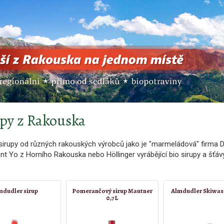
py z Rakouska
 sirupy od různých rakouských výrobců jako je "marmeládová" firma 
t Yo z Horního Rakouska nebo Höllinger vyrábějící bio sirupy a šťávy
mdudler sirup
Pomerančový sirup Mautner
Almdudler Skiwass
0,7L