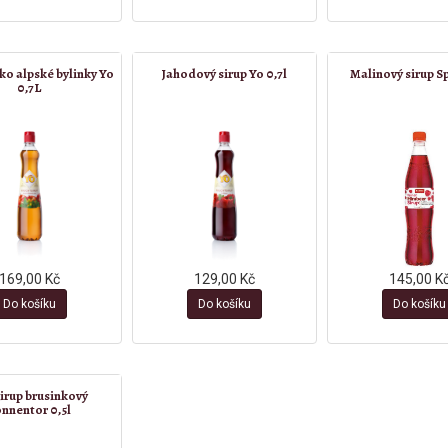
lko alpské bylinky Yo
Jahodový sirup Yo 0,7l
Malinový sirup Sp
0,7L
169,00 Kč
129,00 Kč
145,00 K
Do košíku
Do košíku
Do košíku
irup brusinkový
nnentor 0,5l