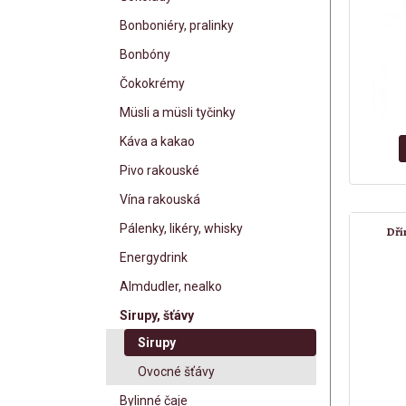
Bonboniéry, pralinky
Bonbóny
Čokokrémy
Müsli a müsli tyčinky
Káva a kakao
Pivo rakouské
Vína rakouská
Pálenky, likéry, whisky
Dří
Energydrink
Almdudler, nealko
Sirupy, šťávy
Sirupy
Ovocné šťávy
Bylinné čaje