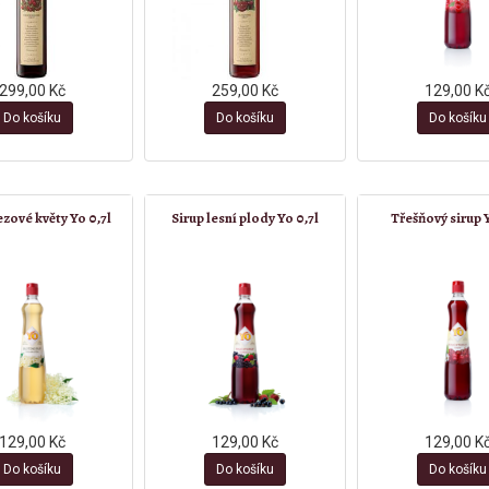
299,00 Kč
259,00 Kč
129,00 K
Do košíku
Do košíku
Do košíku
ezové květy Yo 0,7l
Sirup lesní plody Yo 0,7l
Třešňový sirup Y
129,00 Kč
129,00 Kč
129,00 K
Do košíku
Do košíku
Do košíku