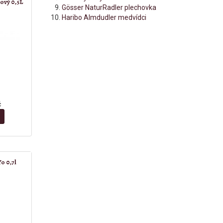
ový 0,5L
Gösser NaturRadler plechovka
Haribo Almdudler medvídci
č
o 0,7l