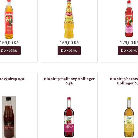
159,00 Kč
169,00 Kč
179,00 K
Do košíku
Do košíku
Do košíku
nový sirup 0,5L
Bio sirup malinový Höllinger
Bio sirup bezové
0,5L
Höllinger 0