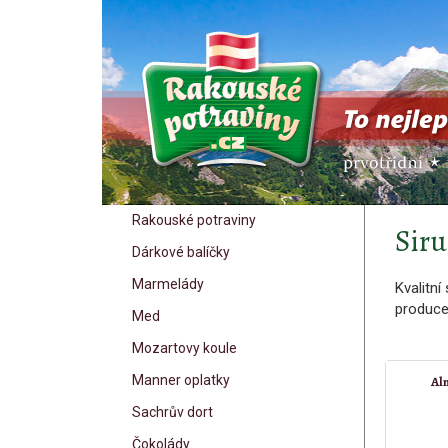
Rakouské potraviny
Siru
Dárkové balíčky
Marmelády
Kvalitní
producen
Med
Mozartovy koule
Manner oplatky
Al
Sachrův dort
Čokolády