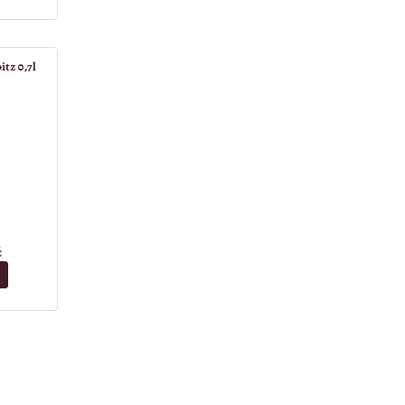
itz 0,7l
č