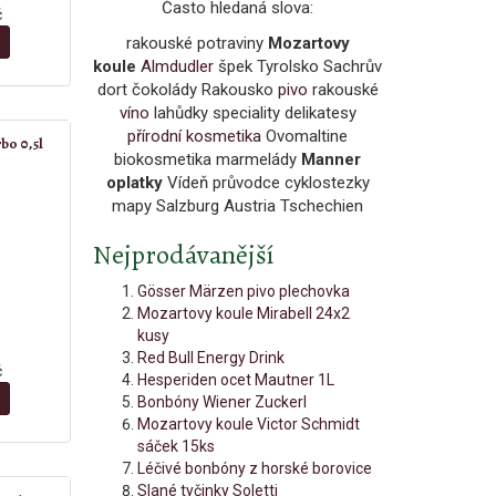
Často hledaná slova:
č
rakouské potraviny
Mozartovy
koule
Almdudler
špek Tyrolsko Sachrův
dort čokolády Rakousko
pivo
rakouské
víno
lahůdky speciality delikatesy
přírodní kosmetika
Ovomaltine
bo 0,5l
biokosmetika marmelády
Manner
oplatky
Vídeň průvodce cyklostezky
mapy Salzburg Austria Tschechien
Nejprodávanější
Gösser Märzen pivo plechovka
Mozartovy koule Mirabell 24x2
kusy
Red Bull Energy Drink
č
Hesperiden ocet Mautner 1L
Bonbóny Wiener Zuckerl
Mozartovy koule Victor Schmidt
sáček 15ks
Léčivé bonbóny z horské borovice
Slané tyčinky Soletti