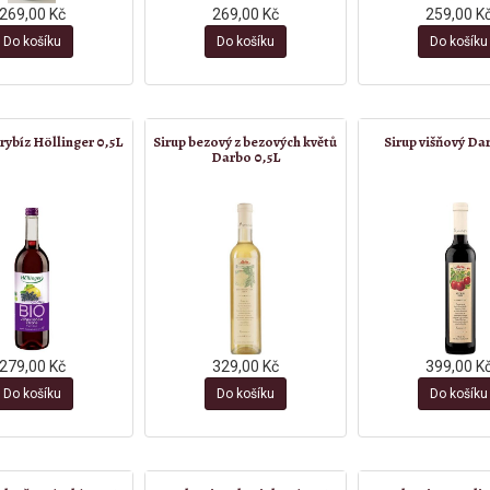
269,00 Kč
269,00 Kč
259,00 K
Do košíku
Do košíku
Do košíku
 rybíz Höllinger 0,5L
Sirup bezový z bezových květů
Sirup višňový Dar
Darbo 0,5L
279,00 Kč
329,00 Kč
399,00 K
Do košíku
Do košíku
Do košíku