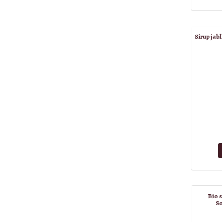
Sirup jab
Bio s
So