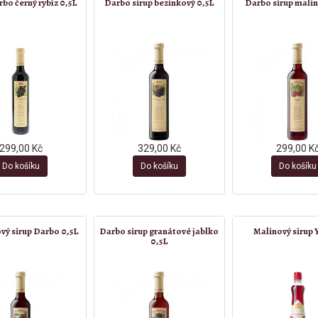
rbo černý rybíz 0,5L
Darbo sirup bezinkový 0,5L
Darbo sirup malin
299,00 Kč
329,00 Kč
299,00 K
Do košíku
Do košíku
Do košíku
vý sirup Darbo 0,5L
Darbo sirup granátové jablko
Malinový sirup Y
0,5L