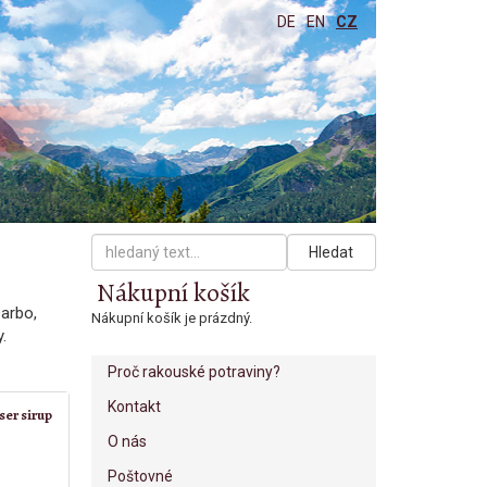
DE
EN
CZ
Hledat
Nákupní košík
Darbo,
Nákupní košík je prázdný.
.
Proč rakouské potraviny?
Kontakt
er sirup
O nás
Poštovné