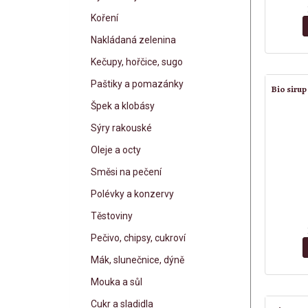
Koření
Nakládaná zelenina
Kečupy, hořčice, sugo
Paštiky a pomazánky
Bio sirup
Špek a klobásy
Sýry rakouské
Oleje a octy
Směsi na pečení
Polévky a konzervy
Těstoviny
Pečivo, chipsy, cukroví
Mák, slunečnice, dýně
Mouka a sůl
Cukr a sladidla