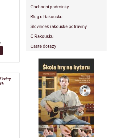
Obchodní podmínky
Blog o Rakousku
Slovníček rakouské potraviny
O Rakousku
č
Časté dotazy
 květy
,5L