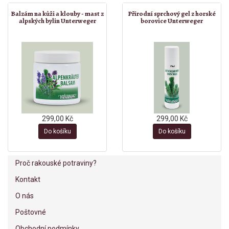
Balzám na kůži a klouby - mast z
Přírodní sprchový gel z horské
alpských bylin Unterweger
borovice Unterweger
299,00 Kč
299,00 Kč
Do košíku
Do košíku
Proč rakouské potraviny?
Kontakt
O nás
Poštovné
Obchodní podmínky