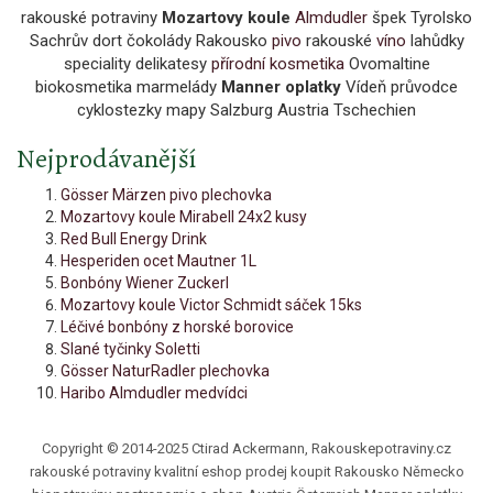
rakouské potraviny
Mozartovy koule
Almdudler
špek Tyrolsko
Sachrův dort čokolády Rakousko
pivo
rakouské
víno
lahůdky
speciality delikatesy
přírodní kosmetika
Ovomaltine
biokosmetika marmelády
Manner oplatky
Vídeň průvodce
cyklostezky mapy Salzburg Austria Tschechien
Nejprodávanější
Gösser Märzen pivo plechovka
Mozartovy koule Mirabell 24x2 kusy
Red Bull Energy Drink
Hesperiden ocet Mautner 1L
Bonbóny Wiener Zuckerl
Mozartovy koule Victor Schmidt sáček 15ks
Léčivé bonbóny z horské borovice
Slané tyčinky Soletti
Gösser NaturRadler plechovka
Haribo Almdudler medvídci
Copyright © 2014-2025 Ctirad Ackermann, Rakouskepotraviny.cz
rakouské potraviny kvalitní eshop prodej koupit Rakousko Německo