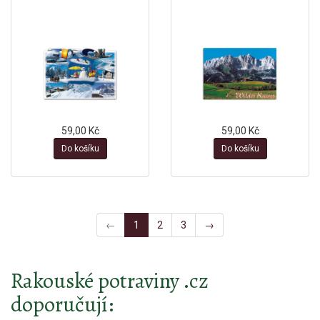
59,00 Kč
59,00 Kč
Do košíku
Do košíku
←
1
2
3
→
Rakouské potraviny .cz
doporučují: