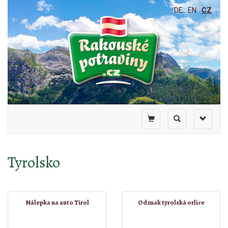
DE
EN
CZ
Toggle
Toggle
Toggle
shopping
search
navigati
cart
Tyrolsko
Nálepka na auto Tirol
Odznak tyrolská orlice