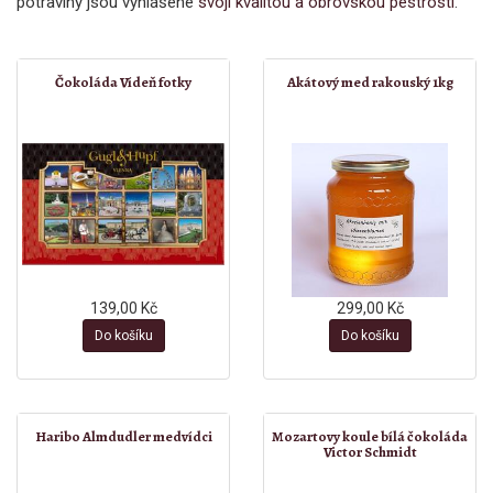
potraviny jsou vyhlášené
svojí kvalitou a obrovskou pestrostí
.
Čokoláda Vídeň fotky
Akátový med rakouský 1kg
139,00 Kč
299,00 Kč
Do košíku
Do košíku
Haribo Almdudler medvídci
Mozartovy koule bílá čokoláda
Victor Schmidt