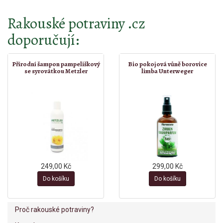
Rakouské potraviny .cz
doporučují:
Přírodní šampon pampeliškový
Bio pokojová vůně borovice
se syrovátkou Metzler
limba Unterweger
249,00 Kč
299,00 Kč
Do košíku
Do košíku
Proč rakouské potraviny?