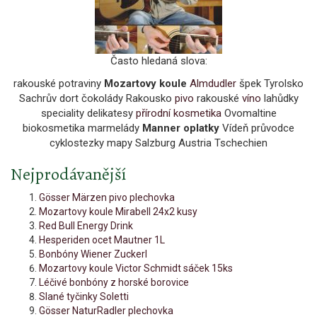
Často hledaná slova:
rakouské potraviny
Mozartovy koule
Almdudler
špek Tyrolsko
Sachrův dort čokolády Rakousko
pivo
rakouské
víno
lahůdky
speciality delikatesy
přírodní kosmetika
Ovomaltine
biokosmetika marmelády
Manner oplatky
Vídeň průvodce
cyklostezky mapy Salzburg Austria Tschechien
Nejprodávanější
Gösser Märzen pivo plechovka
Mozartovy koule Mirabell 24x2 kusy
Red Bull Energy Drink
Hesperiden ocet Mautner 1L
Bonbóny Wiener Zuckerl
Mozartovy koule Victor Schmidt sáček 15ks
Léčivé bonbóny z horské borovice
Slané tyčinky Soletti
Gösser NaturRadler plechovka