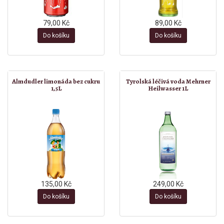
79,00 Kč
89,00 Kč
Do košíku
Do košíku
Almdudler limonáda bez cukru
Tyrolská léčivá voda Mehrner
1,5L
Heilwasser 1L
135,00 Kč
249,00 Kč
Do košíku
Do košíku