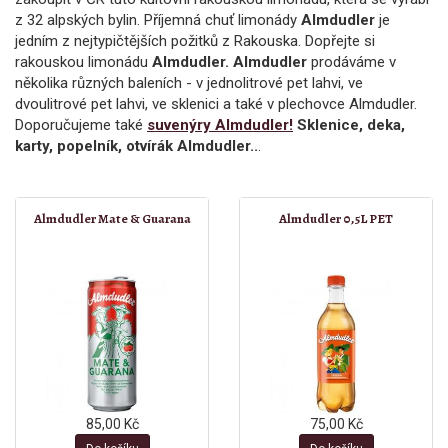
z 32 alpských bylin. Příjemná chuť limonády
Almdudler
je
jedním z nejtypičtějších požitků z Rakouska. Dopřejte si
rakouskou limonádu
Almdudler.
Almdudler
prodáváme v
několika různých baleních - v jednolitrové pet lahvi, ve
dvoulitrové pet lahvi, ve sklenici a také v plechovce Almdudler.
Doporučujeme také
suvenýry Almdudler!
Sklenice, deka,
karty, popelník, otvírák Almdudler..
.
Almdudler Mate & Guarana
Almdudler 0,5L PET
85,00 Kč
75,00 Kč