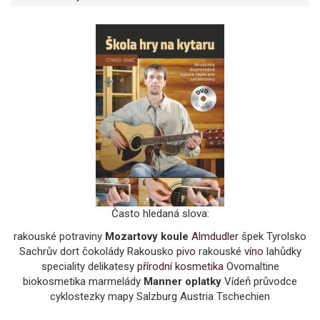
Často hledaná slova:
rakouské potraviny
Mozartovy koule
Almdudler
špek Tyrolsko
Sachrův dort čokolády Rakousko
pivo
rakouské
víno
lahůdky
speciality delikatesy
přírodní kosmetika
Ovomaltine
biokosmetika marmelády
Manner oplatky
Vídeň průvodce
cyklostezky mapy Salzburg Austria Tschechien