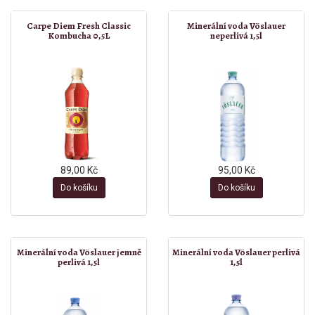
Carpe Diem Fresh Classic
Minerální voda Vöslauer
Kombucha 0,5L
neperlivá 1,5l
89,00 Kč
95,00 Kč
Do košíku
Do košíku
Minerální voda Vöslauer jemně
Minerální voda Vöslauer perlivá
perlivá 1,5l
1,5l