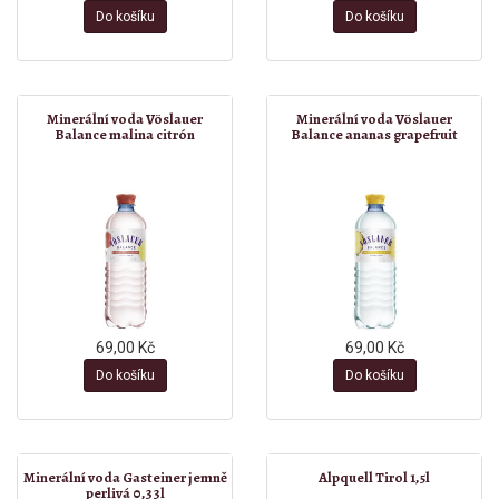
Do košíku
Do košíku
Minerální voda Vöslauer
Minerální voda Vöslauer
Balance malina citrón
Balance ananas grapefruit
69,00 Kč
69,00 Kč
Do košíku
Do košíku
Minerální voda Gasteiner jemně
Alpquell Tirol 1,5l
perlivá 0,33l