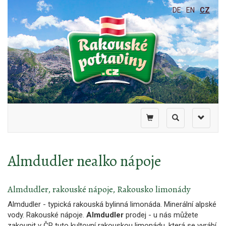
DE
EN
CZ
Toggle
Toggle
Toggle
shopping
search
navigati
cart
Almdudler nealko nápoje
Almdudler, rakouské nápoje, Rakousko limonády
Almdudler - typická rakouská bylinná limonáda. Minerální alpské
vody. Rakouské nápoje.
Almdudler
prodej - u nás můžete
zakoupit v ČR tuto kultovní rakouskou limonádu, která se vyrábí