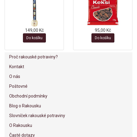
149,00 Kč
95,00 Kč
Do košíku
Do košíku
Proč rakouské potraviny?
Kontakt
O nás
Poštovné
Obchodní podmínky
Blog o Rakousku
Slovníček rakouské potraviny
O Rakousku
Časté dotazy