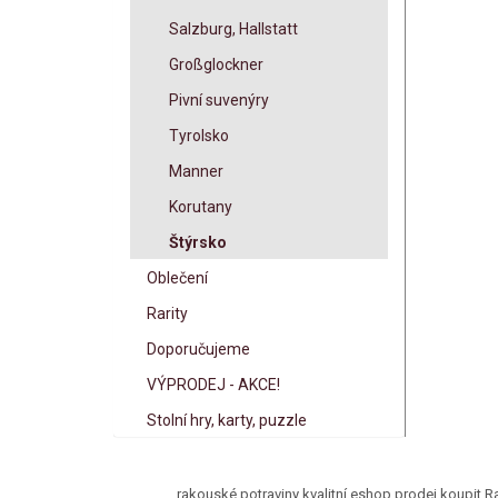
Salzburg, Hallstatt
Großglockner
Pivní suvenýry
Tyrolsko
Manner
Korutany
Štýrsko
Oblečení
Rarity
Doporučujeme
VÝPRODEJ - AKCE!
Stolní hry, karty, puzzle
rakouské potraviny kvalitní eshop prodej koupit