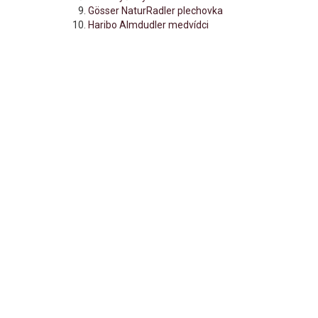
Gösser NaturRadler plechovka
Haribo Almdudler medvídci