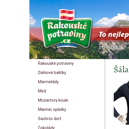
Rakouské potraviny
Šála
Dárkové balíčky
Marmelády
Med
Mozartovy koule
Manner oplatky
Sachrův dort
Čokolády