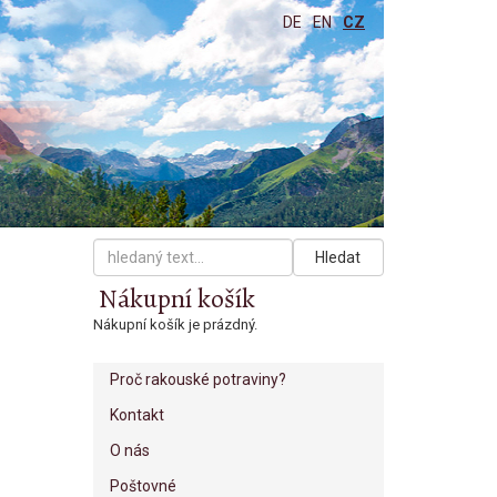
DE
EN
CZ
Hledat
Nákupní košík
Nákupní košík je prázdný.
Proč rakouské potraviny?
Kontakt
O nás
Poštovné