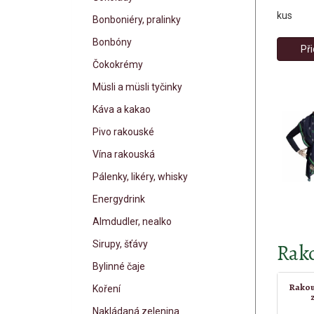
kus
Bonboniéry, pralinky
Bonbóny
Při
Čokokrémy
Müsli a müsli tyčinky
Káva a kakao
Pivo rakouské
Vína rakouská
Pálenky, likéry, whisky
Energydrink
Almdudler, nealko
Sirupy, šťávy
Rako
Bylinné čaje
Rakou
Koření
Nakládaná zelenina