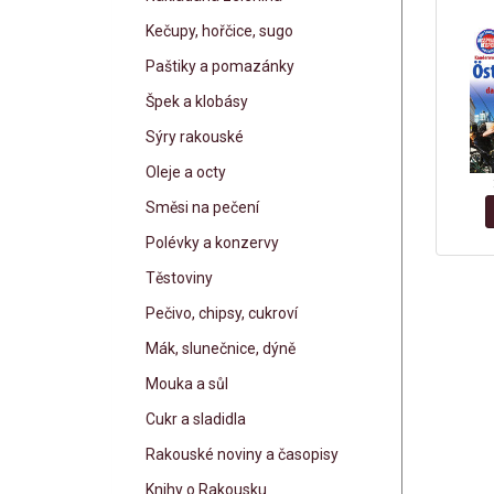
Kečupy, hořčice, sugo
Paštiky a pomazánky
Špek a klobásy
Sýry rakouské
Oleje a octy
Směsi na pečení
Polévky a konzervy
Těstoviny
Pečivo, chipsy, cukroví
Mák, slunečnice, dýně
Mouka a sůl
Cukr a sladidla
Rakouské noviny a časopisy
Knihy o Rakousku