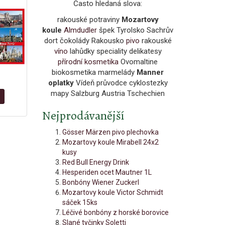
Často hledaná slova:
rakouské potraviny
Mozartovy
koule
Almdudler
špek Tyrolsko Sachrův
dort čokolády Rakousko
pivo
rakouské
víno
lahůdky speciality delikatesy
přírodní kosmetika
Ovomaltine
biokosmetika marmelády
Manner
oplatky
Vídeň průvodce cyklostezky
mapy Salzburg Austria Tschechien
Nejprodávanější
Gösser Märzen pivo plechovka
Mozartovy koule Mirabell 24x2
kusy
Red Bull Energy Drink
Hesperiden ocet Mautner 1L
Bonbóny Wiener Zuckerl
Mozartovy koule Victor Schmidt
sáček 15ks
Léčivé bonbóny z horské borovice
Slané tyčinky Soletti