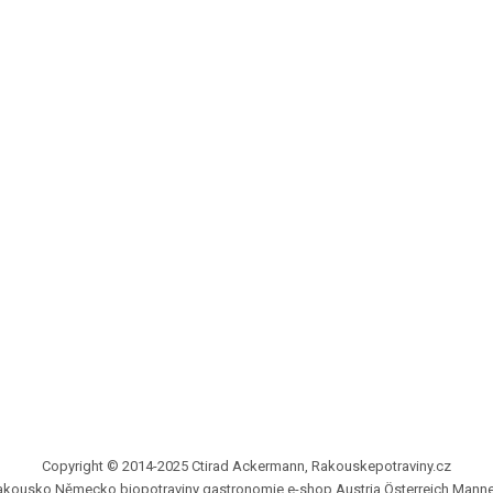
Copyright © 2014-2025 Ctirad Ackermann, Rakouskepotraviny.cz
 Rakousko Německo biopotraviny gastronomie e-shop Austria Österreich Manne