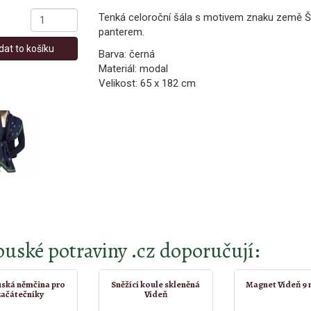
Tenká celoroční šála s motivem znaku země Š
panterem.
dat to košíku
Barva: černá
Materiál: modal
Velikost: 65 x 182 cm
uské potraviny .cz doporučují:
ská němčina pro
Sněžící koule skleněná
Magnet Vídeň 9 
začátečníky
Vídeň