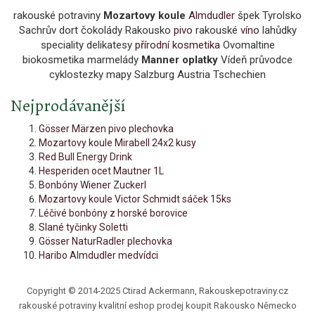
rakouské potraviny
Mozartovy koule
Almdudler
špek Tyrolsko
Sachrův dort čokolády Rakousko
pivo
rakouské
víno
lahůdky
speciality delikatesy
přírodní kosmetika
Ovomaltine
biokosmetika marmelády
Manner oplatky
Vídeň průvodce
cyklostezky mapy Salzburg Austria Tschechien
Nejprodávanější
Gösser Märzen pivo plechovka
Mozartovy koule Mirabell 24x2 kusy
Red Bull Energy Drink
Hesperiden ocet Mautner 1L
Bonbóny Wiener Zuckerl
Mozartovy koule Victor Schmidt sáček 15ks
Léčivé bonbóny z horské borovice
Slané tyčinky Soletti
Gösser NaturRadler plechovka
Haribo Almdudler medvídci
Copyright © 2014-2025 Ctirad Ackermann, Rakouskepotraviny.cz
rakouské potraviny kvalitní eshop prodej koupit Rakousko Německo