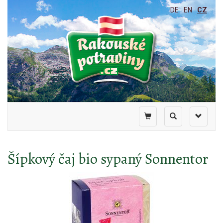
DE
EN
CZ
Toggle
Toggle
Toggle
shopping
search
navigati
cart
Šípkový čaj bio sypaný Sonnentor