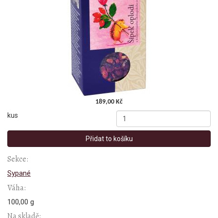
189,00 Kč
kus
Přidat to košíku
Sekce:
Sypané
Váha:
100,00 g
Na skladě: