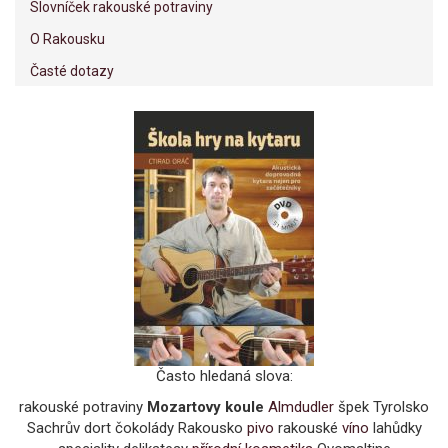
Slovníček rakouské potraviny
O Rakousku
Časté dotazy
Často hledaná slova:
rakouské potraviny
Mozartovy koule
Almdudler
špek Tyrolsko
Sachrův dort čokolády Rakousko
pivo
rakouské
víno
lahůdky