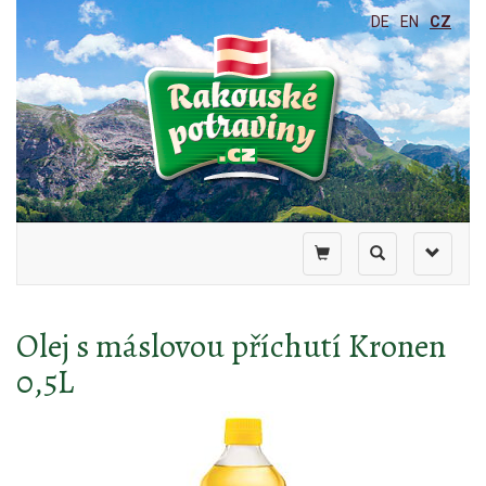
DE
EN
CZ
Toggle
Toggle
Toggle
shopping
search
navigati
cart
Olej s máslovou příchutí Kronen
0,5L