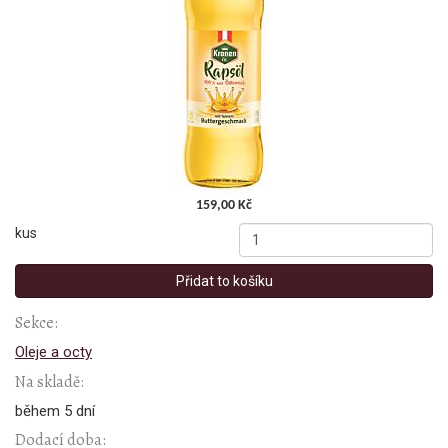
159,00 Kč
kus
Přidat to košíku
Sekce:
Oleje a octy
Na skladě:
během 5 dní
Dodací doba: