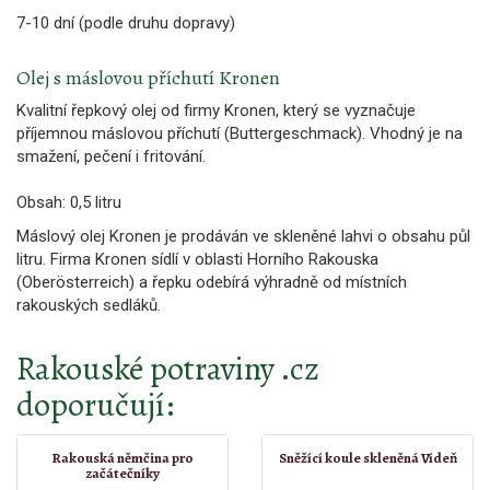
7-10 dní (podle druhu dopravy)
Olej s máslovou příchutí Kronen
Kvalitní řepkový olej od firmy Kronen, který se vyznačuje
příjemnou máslovou příchutí (Buttergeschmack). Vhodný je na
smažení, pečení i fritování.
Obsah: 0,5 litru
Máslový olej Kronen je prodáván ve skleněné lahvi o obsahu půl
litru. Firma Kronen sídlí v oblasti Horního Rakouska
(Oberösterreich) a řepku odebírá výhradně od místních
rakouských sedláků.
Rakouské potraviny .cz
doporučují:
Rakouská němčina pro
Sněžící koule skleněná Vídeň
začátečníky