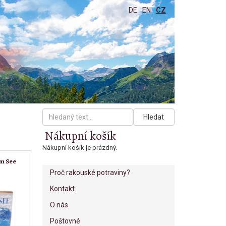
DE
EN
CZ
Hledat
Nákupní košík
Nákupní košík je prázdný.
am See
Proč rakouské potraviny?
Kontakt
O nás
Poštovné