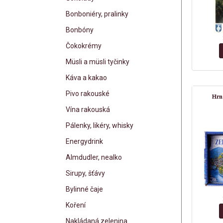
Bonboniéry, pralinky
Bonbóny
Čokokrémy
Müsli a müsli tyčinky
Káva a kakao
Pivo rakouské
Hrn
Vína rakouská
Pálenky, likéry, whisky
Energydrink
Almdudler, nealko
Sirupy, šťávy
Bylinné čaje
Koření
Nakládaná zelenina