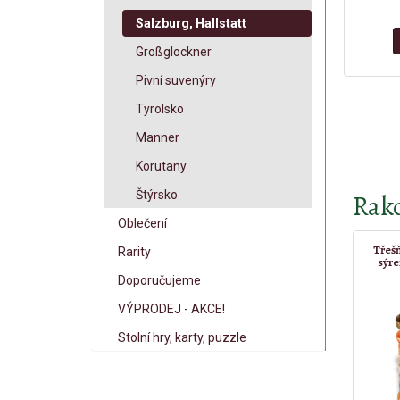
Salzburg, Hallstatt
Großglockner
Pivní suvenýry
Tyrolsko
Manner
Korutany
Štýrsko
Rako
Oblečení
Třešň
Rarity
sýr
Doporučujeme
VÝPRODEJ - AKCE!
Stolní hry, karty, puzzle