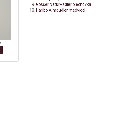
Gösser NaturRadler plechovka
Haribo Almdudler medvídci
č