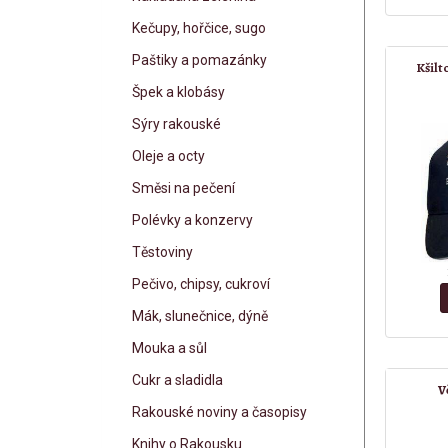
Kečupy, hořčice, sugo
Paštiky a pomazánky
Kšilt
Špek a klobásy
Sýry rakouské
Oleje a octy
Směsi na pečení
Polévky a konzervy
Těstoviny
Pečivo, chipsy, cukroví
Mák, slunečnice, dýně
Mouka a sůl
Cukr a sladidla
V
Rakouské noviny a časopisy
Knihy o Rakousku