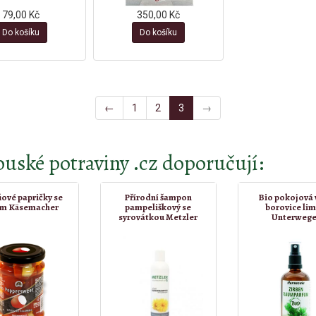
79,00 Kč
350,00 Kč
Do košíku
Do košíku
←
1
2
3
→
uské potraviny .cz doporučují:
ové papričky se
Přírodní šampon
Bio pokojová 
em Käsemacher
pampeliškový se
borovice li
syrovátkou Metzler
Unterwege