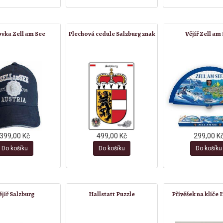
ovka Zell am See
Plechová cedule Salzburg znak
Vějíř Zell am
399,00 Kč
499,00 Kč
299,00 K
Do košíku
Do košíku
Do košíku
ějíř Salzburg
Hallstatt Puzzle
Přívěšek na klíče 