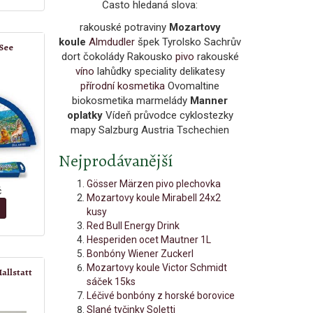
Často hledaná slova:
rakouské potraviny
Mozartovy
koule
Almdudler
špek Tyrolsko Sachrův
 See
dort čokolády Rakousko
pivo
rakouské
víno
lahůdky speciality delikatesy
přírodní kosmetika
Ovomaltine
biokosmetika marmelády
Manner
oplatky
Vídeň průvodce cyklostezky
mapy Salzburg Austria Tschechien
Nejprodávanější
Gösser Märzen pivo plechovka
č
Mozartovy koule Mirabell 24x2
kusy
Red Bull Energy Drink
Hesperiden ocet Mautner 1L
Bonbóny Wiener Zuckerl
Mozartovy koule Victor Schmidt
Hallstatt
sáček 15ks
Léčivé bonbóny z horské borovice
Slané tyčinky Soletti