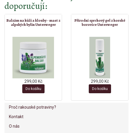
doporučují:
Balzám na kůži a klouby - mast z
Přírodní sprchový gel z horské
alpských bylin Unterweger
borovice Unterweger
299,00 Kč
299,00 Kč
Do košíku
Do košíku
Proč rakouské potraviny?
Kontakt
O nás