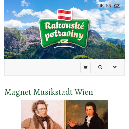
DE
EN
CZ
Toggle
Toggle
Toggle
shopping
search
navigati
cart
Magnet Musikstadt Wien