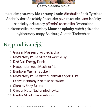
Často hledaná slova:
rakouské potraviny
Mozartovy koule
Almdudler
špek Tyrolsko
Sachrův dort čokolády Rakousko
pivo
rakouské
víno
lahůdky
speciality delikatesy
přírodní kosmetika
Ovomaltine
biokosmetika marmelády
Manner oplatky
Vídeň průvodce
cyklostezky mapy Salzburg Austria Tschechien
Nejprodávanější
Gösser Märzen pivo plechovka
Mozartovy koule Mirabell 24x2 kusy
Red Bull Energy Drink
Hesperiden ocet Mautner 1L
Bonbóny Wiener Zuckerl
Mozartovy koule Victor Schmidt sáček 15ks
Léčivé bonbóny z horské borovice
Slané tyčinky Soletti
Gösser NaturRadler plechovka
Haribo Almdudler medvídci