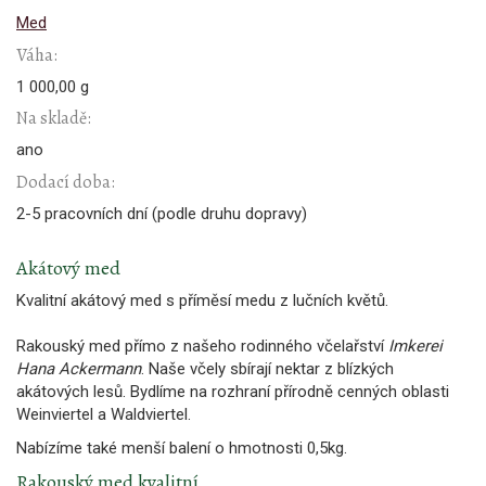
Med
Váha:
1 000,00 g
Na skladě:
ano
Dodací doba:
2-5 pracovních dní (podle druhu dopravy)
Akátový med
Kvalitní akátový med s příměsí medu z lučních květů.
Rakouský med přímo z našeho rodinného včelařství
Imkerei
Hana Ackermann
. Naše včely sbírají nektar z blízkých
akátových lesů. Bydlíme na rozhraní přírodně cenných oblasti
Weinviertel a Waldviertel.
Nabízíme také menší balení o hmotnosti 0,5kg.
Rakouský med kvalitní