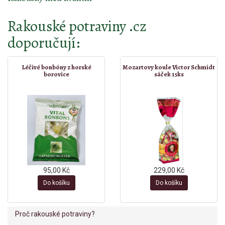
Rakouské potraviny .cz
doporučují:
Léčivé bonbóny z horské
Mozartovy koule Victor Schmidt
borovice
sáček 15ks
95,00 Kč
229,00 Kč
Do košíku
Do košíku
Proč rakouské potraviny?