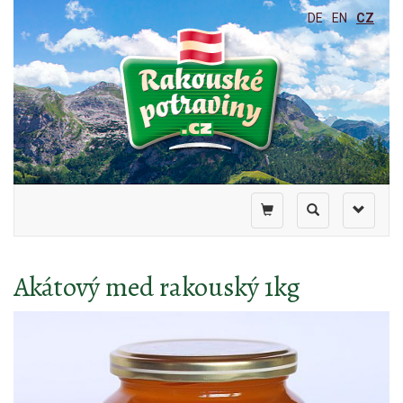
DE
EN
CZ
Toggle
Toggle
Toggle
shopping
search
navigati
cart
Akátový med rakouský 1kg