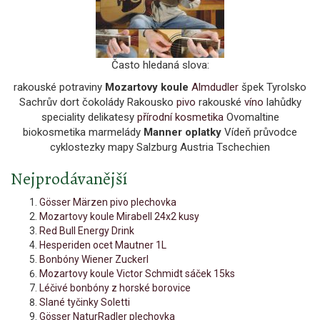
Často hledaná slova:
rakouské potraviny
Mozartovy koule
Almdudler
špek Tyrolsko
Sachrův dort čokolády Rakousko
pivo
rakouské
víno
lahůdky
speciality delikatesy
přírodní kosmetika
Ovomaltine
biokosmetika marmelády
Manner oplatky
Vídeň průvodce
cyklostezky mapy Salzburg Austria Tschechien
Nejprodávanější
Gösser Märzen pivo plechovka
Mozartovy koule Mirabell 24x2 kusy
Red Bull Energy Drink
Hesperiden ocet Mautner 1L
Bonbóny Wiener Zuckerl
Mozartovy koule Victor Schmidt sáček 15ks
Léčivé bonbóny z horské borovice
Slané tyčinky Soletti
Gösser NaturRadler plechovka