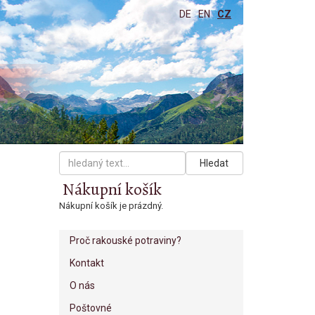
DE
EN
CZ
Hledat
Nákupní košík
Nákupní košík je prázdný.
Proč rakouské potraviny?
Kontakt
O nás
Poštovné