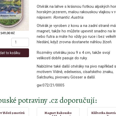
Otvírák na lahve s krásnou fotkou alpských hor
horským jezerem, malou rakouskou vlajkou v r
nápisem:
Romantic Austria
.
Otvírák je vyroben z kovu a na zadní straně má
magnet, takže ho můžete upevnit snadno na le
149,00 Kč
nebo futra a máte ho vždy po ruce i bez velké
hledání, když zrovna dostanete náhlou žízeň.
Rozměry otvíráku jsou 9 x 4 cm, takže svojí
dat to košíku
velikostí dobře pasuje do ruky.
Nabízíme také další otvíráky na pivo například 
motivem Vídně, edelweiss, císařského znaku,
Salcburku, pivovaru Gösser a další.
gw:072/21/0005
uské potraviny .cz doporučují:
t Vídeň 9 motivů
Magnet Rakousko
Kšiltovka Austria