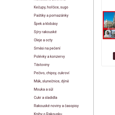
Kečupy, hořčice, sugo
Paštiky a pomazánky
Špek a klobásy
Sýry rakouské
Oleje a octy
Směsi na pečení
Polévky a konzervy
Těstoviny
Pečivo, chipsy, cukroví
Mák, slunečnice, dýně
Mouka a sůl
Cukr a sladidla
Rakouské noviny a časopisy
Knihy o Rakousku