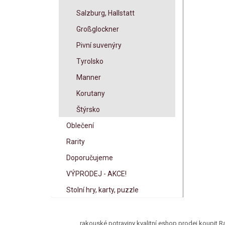
Salzburg, Hallstatt
Großglockner
Pivní suvenýry
Tyrolsko
Manner
Korutany
Štýrsko
Oblečení
Rarity
Doporučujeme
VÝPRODEJ - AKCE!
Stolní hry, karty, puzzle
rakouské potraviny kvalitní eshop prodej koupit