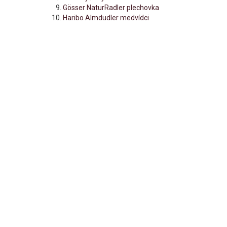
Gösser NaturRadler plechovka
Haribo Almdudler medvídci