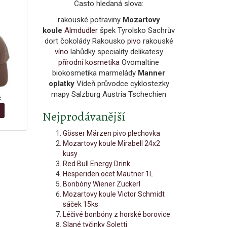
Často hledaná slova:
rakouské potraviny
Mozartovy
koule
Almdudler
špek Tyrolsko Sachrův
dort čokolády Rakousko
pivo
rakouské
víno
lahůdky speciality delikatesy
přírodní kosmetika
Ovomaltine
biokosmetika marmelády
Manner
oplatky
Vídeň průvodce cyklostezky
mapy Salzburg Austria Tschechien
č
Nejprodávanější
Gösser Märzen pivo plechovka
Mozartovy koule Mirabell 24x2
kusy
Red Bull Energy Drink
Hesperiden ocet Mautner 1L
Bonbóny Wiener Zuckerl
Mozartovy koule Victor Schmidt
sáček 15ks
Léčivé bonbóny z horské borovice
Slané tyčinky Soletti