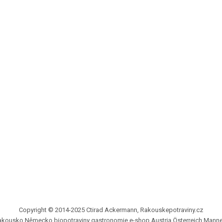
Copyright © 2014-2025 Ctirad Ackermann, Rakouskepotraviny.cz
 Rakousko Německo biopotraviny gastronomie e-shop Austria Österreich Manne