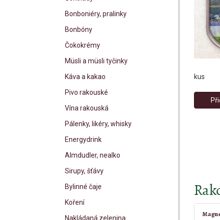
Bonboniéry, pralinky
Bonbóny
Čokokrémy
Müsli a müsli tyčinky
kus
Káva a kakao
Pivo rakouské
Při
Vína rakouská
Pálenky, likéry, whisky
Energydrink
Almdudler, nealko
Sirupy, šťávy
Rako
Bylinné čaje
Koření
Magne
Nakládaná zelenina